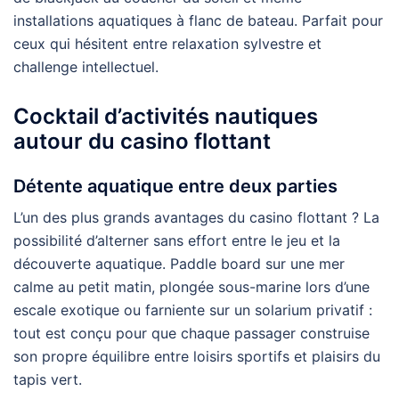
installations aquatiques à flanc de bateau. Parfait pour
ceux qui hésitent entre relaxation sylvestre et
challenge intellectuel.
Cocktail d’activités nautiques
autour du casino flottant
Détente aquatique entre deux parties
L’un des plus grands avantages du casino flottant ? La
possibilité d’alterner sans effort entre le jeu et la
découverte aquatique. Paddle board sur une mer
calme au petit matin, plongée sous-marine lors d’une
escale exotique ou farniente sur un solarium privatif :
tout est conçu pour que chaque passager construise
son propre équilibre entre loisirs sportifs et plaisirs du
tapis vert.