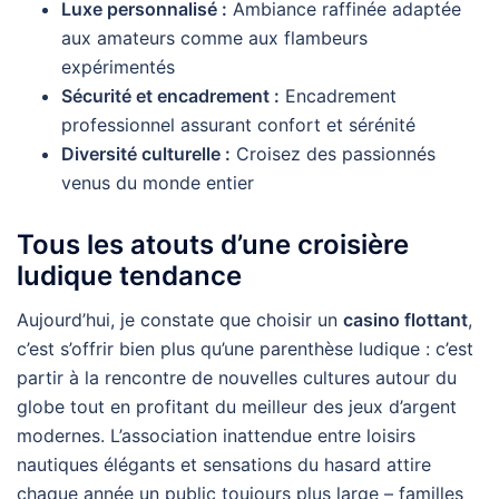
Luxe personnalisé :
Ambiance raffinée adaptée
aux amateurs comme aux flambeurs
expérimentés
Sécurité et encadrement :
Encadrement
professionnel assurant confort et sérénité
Diversité culturelle :
Croisez des passionnés
venus du monde entier
Tous les atouts d’une croisière
ludique tendance
Aujourd’hui, je constate que choisir un
casino flottant
,
c’est s’offrir bien plus qu’une parenthèse ludique : c’est
partir à la rencontre de nouvelles cultures autour du
globe tout en profitant du meilleur des jeux d’argent
modernes. L’association inattendue entre loisirs
nautiques élégants et sensations du hasard attire
chaque année un public toujours plus large – familles