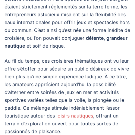
étaient strictement réglementés sur la terre ferme, les
entrepreneurs astucieux misaient sur la flexibilité des
eaux internationales pour offrir jeux et spectacles hors
du commun. C’est ainsi qu’est née une forme inédite de
croisière, où l’on pouvait conjuguer
détente, grandeur
nautique
et soif de risque.
Au fil du temps, ces croisières thématiques ont vu leur
offre s’étoffer pour séduire un public désireux de vivre
bien plus qu’une simple expérience ludique. À ce titre,
les amateurs apprécient aujourd’hui la possibilité
d’alterner entre soirées de jeux en mer et activités
sportives variées telles que la voile, la plongée ou le
paddle. Ce mélange stimule indéniablement l’essor
touristique autour des
loisirs nautiques
, offrant un
terrain d’exploration ouvert pour toutes sortes de
passionnés de plaisance.