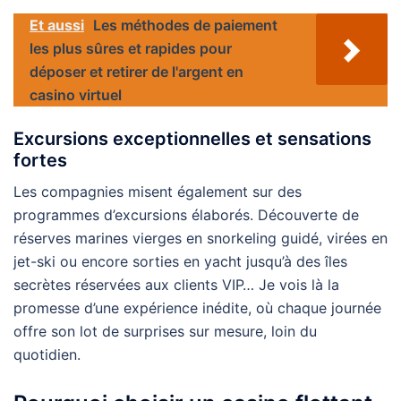
Et aussi
Les méthodes de paiement
les plus sûres et rapides pour
déposer et retirer de l'argent en
casino virtuel
Excursions exceptionnelles et sensations
fortes
Les compagnies misent également sur des
programmes d’excursions élaborés. Découverte de
réserves marines vierges en snorkeling guidé, virées en
jet-ski ou encore sorties en yacht jusqu’à des îles
secrètes réservées aux clients VIP… Je vois là la
promesse d’une expérience inédite, où chaque journée
offre son lot de surprises sur mesure, loin du
quotidien.