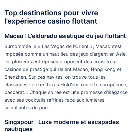
Top destinations pour vivre
l’expérience casino flottant
Macao : L’eldorado asiatique du jeu flottant
Surnommée le « Las Vegas de l’Orient », Macao s’est
imposée comme un haut lieu des jeux d’argent en Asie.
Ici, plusieurs entreprises proposent des croisières-
casinos de prestige qui relient Macao, Hong Kong et
Shenzhen. Sur ces navires, on trouve tous les
classiques : poker Texas Hold’em, roulette européenne,
baccarat… Chaque soirée est une promesse d’élégance
avec ses cocktails raffinés face aux lumières
scintillantes du port.
Singapour : Luxe moderne et escapades
nautiques