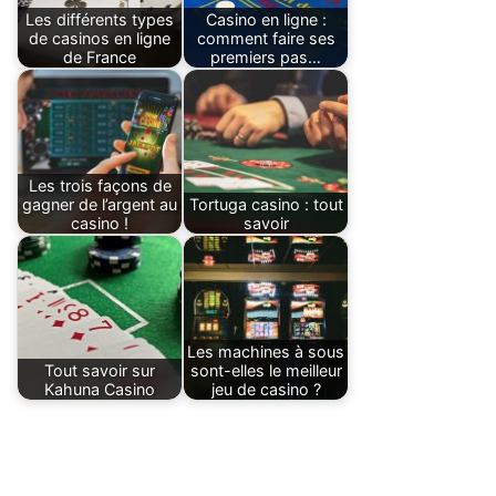
Les différents types
Casino en ligne :
de casinos en ligne
comment faire ses
de France
premiers pas…
Les trois façons de
gagner de l’argent au
Tortuga casino : tout
casino !
savoir
Les machines à sous
Tout savoir sur
sont-elles le meilleur
Kahuna Casino
jeu de casino ?