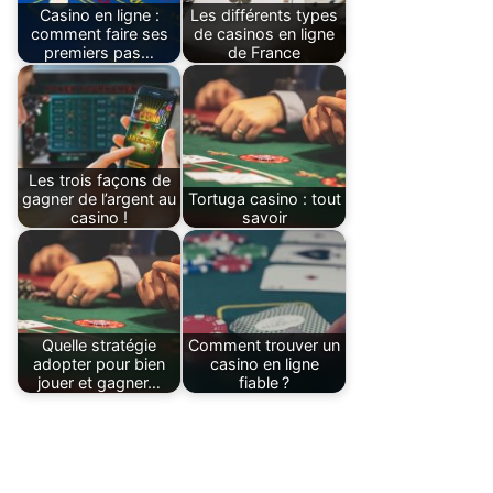
Casino en ligne :
Les différents types
comment faire ses
de casinos en ligne
premiers pas…
de France
Les trois façons de
gagner de l’argent au
Tortuga casino : tout
casino !
savoir
Quelle stratégie
Comment trouver un
adopter pour bien
casino en ligne
jouer et gagner…
fiable ?