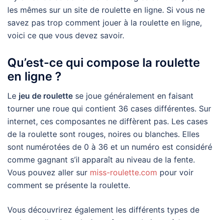
les mêmes sur un site de roulette en ligne. Si vous ne
savez pas trop comment jouer à la roulette en ligne,
voici ce que vous devez savoir.
Qu’est-ce qui compose la roulette
en ligne ?
Le
jeu de roulette
se joue généralement en faisant
tourner une roue qui contient 36 cases différentes. Sur
internet, ces composantes ne diffèrent pas. Les cases
de la roulette sont rouges, noires ou blanches. Elles
sont numérotées de 0 à 36 et un numéro est considéré
comme gagnant s’il apparaît au niveau de la fente.
Vous pouvez aller sur
miss-roulette.com
pour voir
comment se présente la roulette.
Vous découvrirez également les différents types de