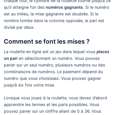
chaque tour, le cylindre de la roulette tourne jusqu’à ce
qu’il atteigne l’un des
numéros gagnants
. Si le numéro
est au milieu, la mise gagnante est doublée. Si le
nombre tombe dans la colonne opposée, le pari est
divisé par deux.
Comment se font les mises ?
La roulette en ligne est un jeu dans lequel vous
placez
un pari
en sélectionnant un numéro. Vous pouvez
parier sur un seul numéro, plusieurs numéros ou des
combinaisons de numéros. Le paiement dépend du
numéro que vous choisissez. Vous pouvez gagner
jusqu’à six fois votre mise.
Lorsque vous jouez à la roulette, vous devez d’abord
apprendre les termes et les paris possibles. Vous
pouvez parier sur un chiffre allant de 0 à 36. Vous