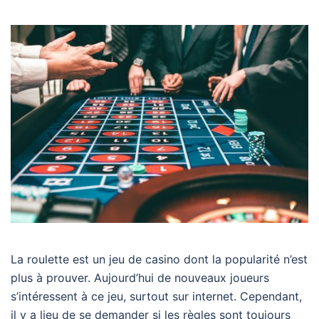
La roulette est un jeu de casino dont la popularité n’est
plus à prouver. Aujourd’hui de nouveaux joueurs
s’intéressent à ce jeu, surtout sur internet. Cependant,
il y a lieu de se demander si les règles sont toujours